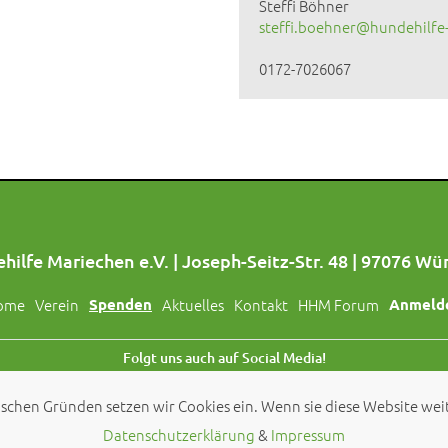
Steffi Böhner
steffi.boehner@hundehilfe
0172-7026067
hilfe Mariechen e.V. | Joseph-Seitz-Str. 48 | 97076 Wü
ome
Verein
Spenden
Aktuelles
Kontakt
HHM Forum
Anmeld
Folgt uns auch auf Social Media!
schen Gründen setzen wir Cookies ein. Wenn sie diese Website weit
© 2026 by
Hundehilfe Mariechen e.V.
Datenschutzerklärung
&
Impressum