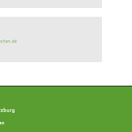
echen.de
rzburg
en