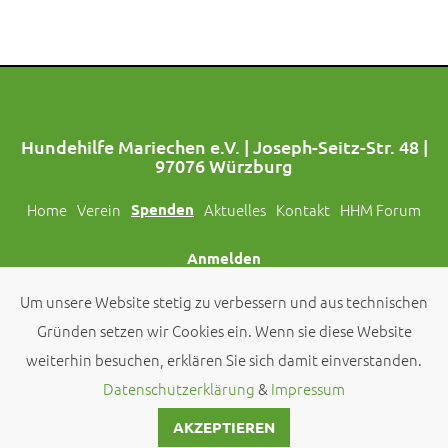
Hundehilfe Mariechen e.V. | Joseph-Seitz-Str. 48 |
97076 Würzburg
Home
Verein
Spenden
Aktuelles
Kontakt
HHM Forum
Anmelden
Um unsere Website stetig zu verbessern und aus technischen
Folgt uns auch auf Social Media!
Gründen setzen wir Cookies ein. Wenn sie diese Website
weiterhin besuchen, erklären Sie sich damit einverstanden.
© 2026 by
Hundehilfe Mariechen e.V.
Datenschutzerklärung
&
Impressum
AKZEPTIEREN