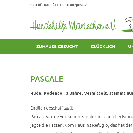
Geprüft nach §11 Tierschutzgesetz
ZUHAUSE GESUCHT
GLÜCKLICH
U
PASCALE
Rüde, Podenco , 3 Jahre, Vermittelt, stammt aus 
Endlich geschafft🙏🏻
Pascale wurde von seiner Familie in Italien bei Bru
jagte die Katzen. Vom Haus ins Refugio, das hat der 