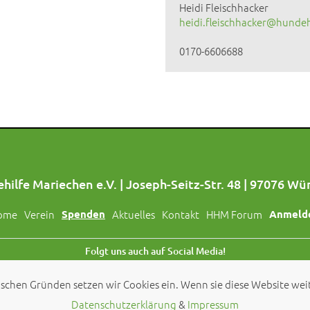
Heidi Fleischhacker
heidi.fleischhacker@hundeh
0170-6606688
hilfe Mariechen e.V. | Joseph-Seitz-Str. 48 | 97076 Wü
ome
Verein
Spenden
Aktuelles
Kontakt
HHM Forum
Anmeld
Folgt uns auch auf Social Media!
schen Gründen setzen wir Cookies ein. Wenn sie diese Website weit
© 2026 by
Hundehilfe Mariechen e.V.
Datenschutzerklärung
&
Impressum