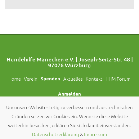
Hundehilfe Mariechen e.V. | Joseph-Seitz-Str. 48 |
97076 Würzburg
Home
Verein
Spenden
Aktuelles
Kontakt
HHM Forum
Anmelden
Um unsere Website stetig zu verbessern und aus technischen
Folgt uns auch auf Social Media!
Gründen setzen wir Cookies ein. Wenn sie diese Website
weiterhin besuchen, erklären Sie sich damit einverstanden.
© 2026 by
Hundehilfe Mariechen e.V.
Datenschutzerklärung
&
Impressum