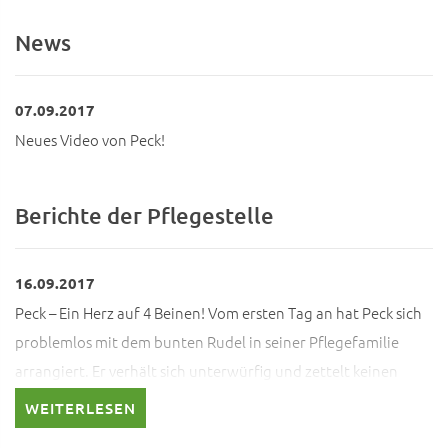
News
07.09.2017
Neues Video von Peck!
Berichte der Pflegestelle
16.09.2017
Peck – Ein Herz auf 4 Beinen! Vom ersten Tag an hat Peck sich
problemlos mit dem bunten Rudel in seiner Pflegefamilie
arrangiert. Er verhält sich unterwürfig und zettelt keinen
Streit an. Liegt einer der Hunde so im Flur, dass Peck nicht
WEITERLESEN
vorbei kommt, bleibt er eben draußen. Das Insulinspritzen