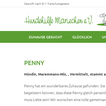
Geprüft nach §11 Tierschutzgesetz
ZUHAUSE GESUCHT
GLÜCKLICH
U
PENNY
Hündin, Maremmano-Mix, , Vermittelt, stammt au
Penny hat ein wunderbares Zuhause gefunden. Sie ha
begeistern können, dass diese Penny gleich persönli
muss Liebe sein! Wir wünschen eine tolle gemeinsa