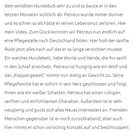
dem sensiblen Hundebub sehr zu und so baute er in den
letzten Monaten sichtlich ab: Petreus wurde immer dünner
und es schien so als hätte er seinen Lebensmut verloren. Hier
mein Video. Zum Glück konnten wir Petreus nun endlich auf
eine Pflegestelle nach Deutschland holen. Hier holt der sanfte
Rüde jetzt alles nach auf das er so lange verzichten musste:
Ein weiches Hundebett, liebe Worte und Hände, die ihn sanft
in den Schlaf streicheln. Petreus ist hungrig wie ein Wolf und
das „Klappergestell“ nimmt nun stetig an Gewicht zu. Seine
Pflegefamilie hat er sofort in sein Herz geschlossen und folgt
ihnen wie ein weißer Schatten. Petreus hat einen ruhigen,
sanften und einfühlsamen Charakter. Außerdem ist er sehr
neugierig und guckt sich alles Neues interessiert an. Fremden
Menschen gegenüber ist er noch zurückhaltend, aber auch
hier nimmt er schon vorsichtig Kontakt auf und beschnuppert