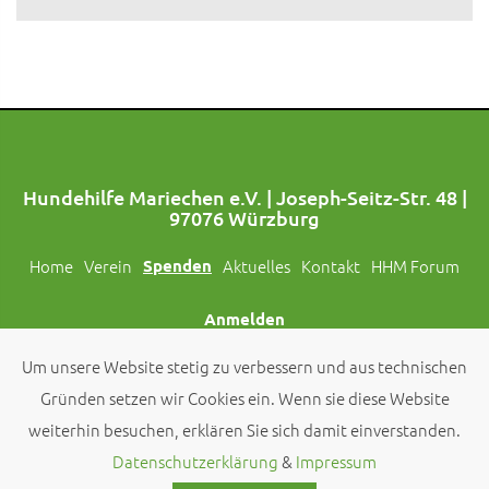
Hundehilfe Mariechen e.V. | Joseph-Seitz-Str. 48 |
97076 Würzburg
Home
Verein
Spenden
Aktuelles
Kontakt
HHM Forum
Anmelden
Um unsere Website stetig zu verbessern und aus technischen
Folgt uns auch auf Social Media!
Gründen setzen wir Cookies ein. Wenn sie diese Website
weiterhin besuchen, erklären Sie sich damit einverstanden.
© 2026 by
Hundehilfe Mariechen e.V.
Datenschutzerklärung
&
Impressum