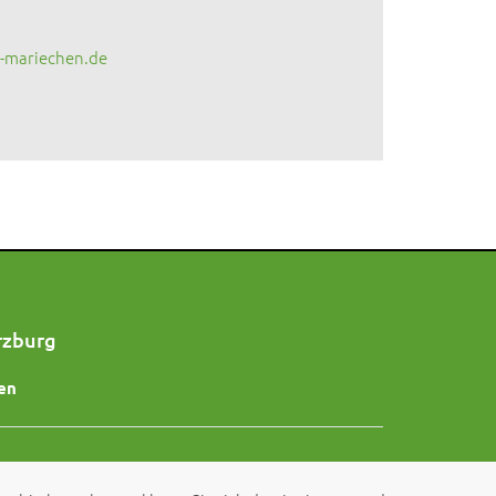
-mariechen.de
rzburg
en