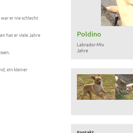
 war er nie schlecht
Poldino
 hat er viele Jahre
Labrador-Mix
Jahre
assen.
d, ein kleiner
Kontakt