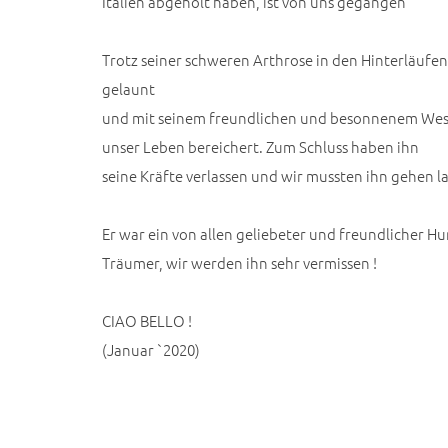
Italien abgeholt haben, ist von uns gegangen
Trotz seiner schweren Arthrose in den Hinterläufen
gelaunt
und mit seinem freundlichen und besonnenem Wesen
unser Leben bereichert. Zum Schluss haben ihn
seine Kräfte verlassen und wir mussten ihn gehen l
Er war ein von allen geliebeter und freundlicher Hun
Träumer, wir werden ihn sehr vermissen !
CIAO BELLO !
(Januar `2020)