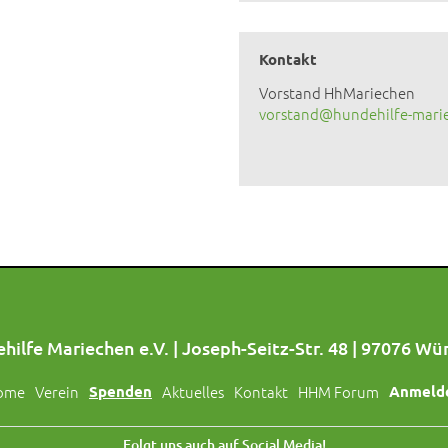
Kontakt
Vorstand HhMariechen
vorstand@hundehilfe-mari
hilfe Mariechen e.V. | Joseph-Seitz-Str. 48 | 97076 Wü
ome
Verein
Spenden
Aktuelles
Kontakt
HHM Forum
Anmeld
Folgt uns auch auf Social Media!