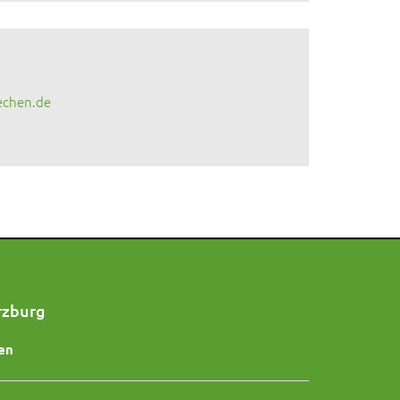
echen.de
rzburg
en