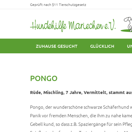
Geprüft nach §11 Tierschutzgesetz
ZUHAUSE GESUCHT
GLÜCKLICH
U
PONGO
Rüde, Mischling, 7 Jahre, Vermittelt, stammt aus
Pongo, der wunderschöne schwarze Schäferhund war
Panik vor fremden Menschen, die ihm zu nahe kame
Gebell kund, so dass z.B. Spaziergänge für sein Pf