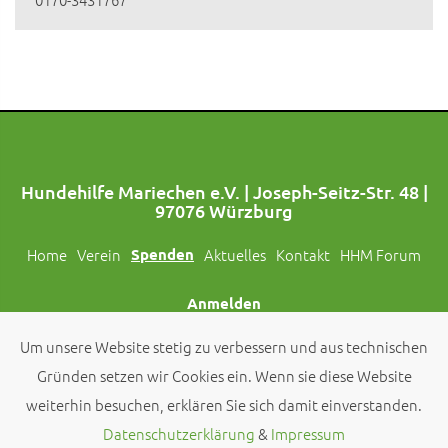
Hundehilfe Mariechen e.V. | Joseph-Seitz-Str. 48 |
97076 Würzburg
Home
Verein
Spenden
Aktuelles
Kontakt
HHM Forum
Anmelden
Um unsere Website stetig zu verbessern und aus technischen
Folgt uns auch auf Social Media!
Gründen setzen wir Cookies ein. Wenn sie diese Website
weiterhin besuchen, erklären Sie sich damit einverstanden.
© 2026 by
Hundehilfe Mariechen e.V.
Datenschutzerklärung
&
Impressum