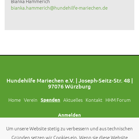
Bianka Hammerich
bianka.hammerich@hundehilfe-mariechen.de
Hundehilfe Mariechen e.V. | Joseph-Seitz-Str. 48 |
97076 Würzburg
Home
Verein
Spenden
Aktuelles
Kontakt
HHM Forum
Anmelden
Um unsere Website stetig zu verbessern und aus technischen
Folgt uns auch auf Social Media!
Gründen setzen wir Cookies ein. Wenn sie diese Website