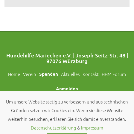
Hundehilfe Mariechen e.V. | Joseph-Seitz-Str. 48 |
97076 Würzburg
Home
Verein
Spenden
Aktuelles
Kontakt
HHM Forum
Anmelden
Um unsere Website stetig zu verbessern und aus technischen
Folgt uns auch auf Social Media!
Gründen setzen wir Cookies ein. Wenn sie diese Website
weiterhin besuchen, erklären Sie sich damit einverstanden.
© 2026 by
Hundehilfe Mariechen e.V.
Datenschutzerklärung
&
Impressum