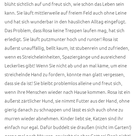
blüht sichtlich auf und freut sich, wie schön das Leben sein
kann. Sie läuft mittlerweile auf freiem Feld auch ohne Leine
und hat sich wunderbar in den häuslichen Alltag eingefügt.
Das Problem, dass Rosa keine Treppen laufen mag, hat sich
erledigt. Sie läuft putzmunter hoch und runter! Rosa ist
äußerst unauffällig, bellt kaum, ist stubenrein und zufrieden,
wenn es Streicheleinheiten, Spaziergänge und ausreichend
Leckerlies gibt! Wenn Sie nicht ab und an mal käme, um eine
streichelnde Hand zu fordern, könnte man glatt vergessen,
dass sie da ist! Sie bleibt problemlos alleine und freut sich,
wenn ihre Menschen wieder nach Hause kommen. Rosa ist ein
äußerst zärtlicher Hund, sie nimmt Futter aus der Hand, ohne
gierig danach zu schnappen und lässt es sich auch ohne zu
murren wieder abnehmen. Kinder liebt sie, Katzen sind ihr
einfach nur egal. Dafür buddelt sie draußen (nicht im Garten!)
gerne mal nach Mäusen, erwischt sie aber Gott sei Dank nicht!