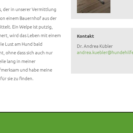
s, der in unserer Vermittlung
t von einem Bauernhof aus der
telt. Ein Welpe ist putzig,
ert, wird das Leben mit einem
Kontakt
ie Lust am Hund bald
Dr. Andrea Kübler
andrea.kuebler@hundehilf
t, ohne dass sich auch nur
ile lang in meiner
aufmerksam und habe meine
ür sie zu finden.