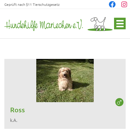
Geprüft nach §11 Tierschutzgesetz
Ross
k.A.