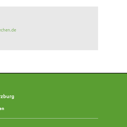
echen.de
rzburg
en