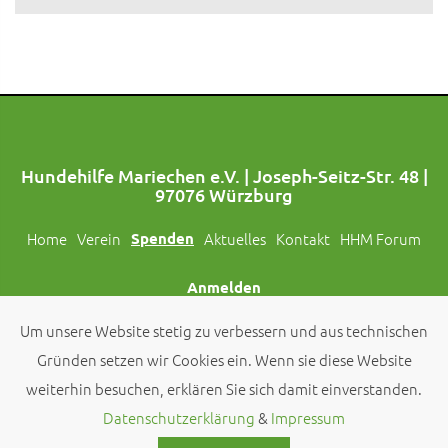
Hundehilfe Mariechen e.V. | Joseph-Seitz-Str. 48 |
97076 Würzburg
Home
Verein
Spenden
Aktuelles
Kontakt
HHM Forum
Anmelden
Um unsere Website stetig zu verbessern und aus technischen
Folgt uns auch auf Social Media!
Gründen setzen wir Cookies ein. Wenn sie diese Website
weiterhin besuchen, erklären Sie sich damit einverstanden.
© 2026 by
Hundehilfe Mariechen e.V.
Datenschutzerklärung
&
Impressum