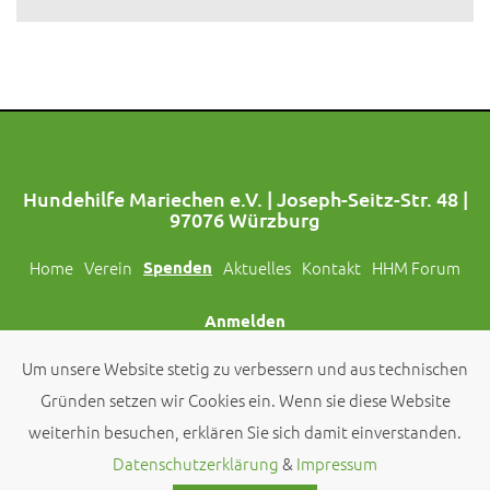
Hundehilfe Mariechen e.V. | Joseph-Seitz-Str. 48 |
97076 Würzburg
Home
Verein
Spenden
Aktuelles
Kontakt
HHM Forum
Anmelden
Um unsere Website stetig zu verbessern und aus technischen
Folgt uns auch auf Social Media!
Gründen setzen wir Cookies ein. Wenn sie diese Website
weiterhin besuchen, erklären Sie sich damit einverstanden.
© 2026 by
Hundehilfe Mariechen e.V.
Datenschutzerklärung
&
Impressum