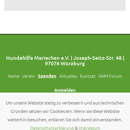
Hundehilfe Mariechen e.V. | Joseph-Seitz-Str. 48 |
97076 Würzburg
Home
Verein
Spenden
Aktuelles
Kontakt
HHM Forum
Anmelden
Um unsere Website stetig zu verbessern und aus technischen
Folgt uns auch auf Social Media!
Gründen setzen wir Cookies ein. Wenn sie diese Website
weiterhin besuchen, erklären Sie sich damit einverstanden.
© 2026 by
Hundehilfe Mariechen e.V.
Datenschutzerklärung
&
Impressum