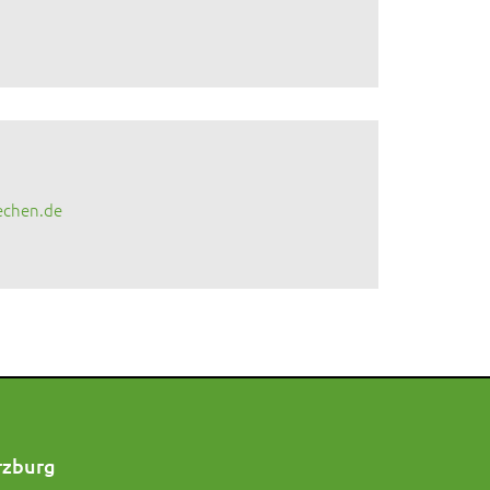
echen.de
rzburg