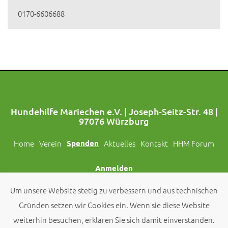
0170-6606688
Hundehilfe Mariechen e.V. | Joseph-Seitz-Str. 48 |
97076 Würzburg
Home
Verein
Spenden
Aktuelles
Kontakt
HHM Forum
Anmelden
Um unsere Website stetig zu verbessern und aus technischen
Folgt uns auch auf Social Media!
Gründen setzen wir Cookies ein. Wenn sie diese Website
weiterhin besuchen, erklären Sie sich damit einverstanden.