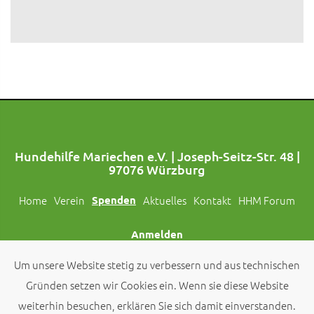
Hundehilfe Mariechen e.V. | Joseph-Seitz-Str. 48 |
97076 Würzburg
Home
Verein
Spenden
Aktuelles
Kontakt
HHM Forum
Anmelden
Um unsere Website stetig zu verbessern und aus technischen
Folgt uns auch auf Social Media!
Gründen setzen wir Cookies ein. Wenn sie diese Website
weiterhin besuchen, erklären Sie sich damit einverstanden.