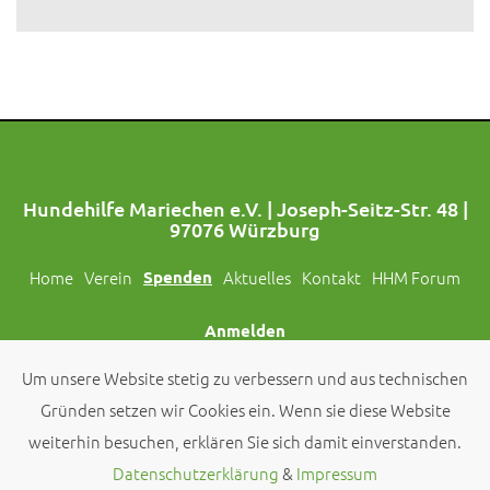
Hundehilfe Mariechen e.V. | Joseph-Seitz-Str. 48 |
97076 Würzburg
Home
Verein
Spenden
Aktuelles
Kontakt
HHM Forum
Anmelden
Um unsere Website stetig zu verbessern und aus technischen
Folgt uns auch auf Social Media!
Gründen setzen wir Cookies ein. Wenn sie diese Website
weiterhin besuchen, erklären Sie sich damit einverstanden.
© 2026 by
Hundehilfe Mariechen e.V.
Datenschutzerklärung
&
Impressum