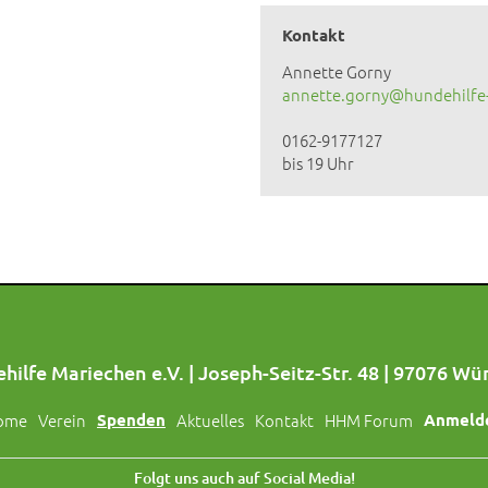
Kontakt
Annette Gorny
annette.gorny@hundehilfe
0162-9177127
bis 19 Uhr
hilfe Mariechen e.V. | Joseph-Seitz-Str. 48 | 97076 Wü
ome
Verein
Spenden
Aktuelles
Kontakt
HHM Forum
Anmeld
Folgt uns auch auf Social Media!