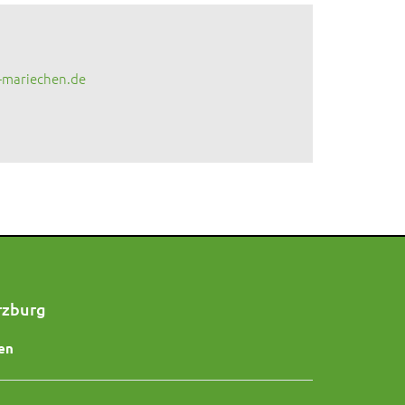
-mariechen.de
rzburg
en