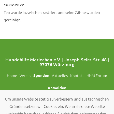
16.02.2022
Teo wurde inzwischen kastriert und seine Zähne wurden
gereinigt.
Hundehilfe Mariechen e.V. | Joseph-Seitz-Str. 48 |
97076 Würzburg
Home
Verein
Spenden
Aktuelles
Kontakt
HHM Forum
Anmelden
Um unsere Website stetig zu verbessern und aus technischen
Folgt uns auch auf Social Media!
Gründen setzen wir Cookies ein. Wenn sie diese Website
weiterhin besuchen, erklären Sie sich damit einverstanden.