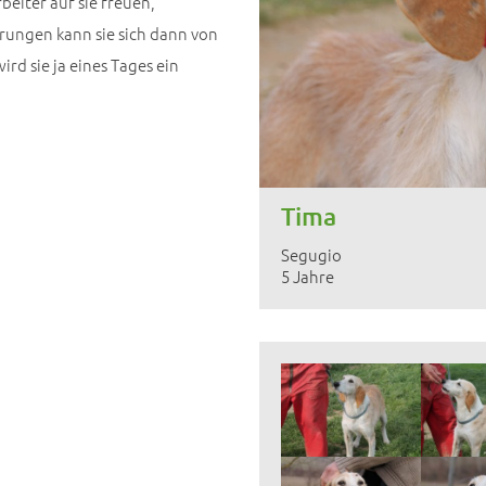
beiter auf sie freuen,
rungen kann sie sich dann von
rd sie ja eines Tages ein
Tima
Segugio
5 Jahre