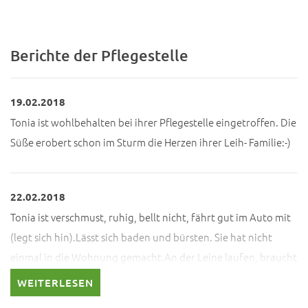
Berichte der Pflegestelle
19.02.2018
Tonia ist wohlbehalten bei ihrer Pflegestelle eingetroffen. Die
Süße erobert schon im Sturm die Herzen ihrer Leih- Familie:-)
22.02.2018
Tonia ist verschmust, ruhig, bellt nicht, fährt gut im Auto mit
(legt sich hin).Lässt sich baden und bürsten. Sie hat nicht
einmal in die Wohnung gemacht.An der Leine laufen, braucht
noch etwas Übung.
WEITERLESEN