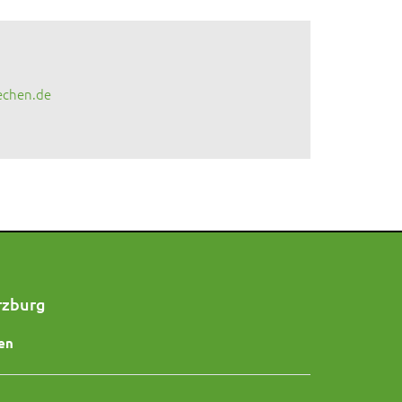
echen.de
rzburg
en