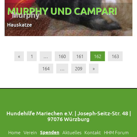
MURPHY UND CAMPARI
Hauskatze
«
1
…
160
161
162
163
164
…
209
»
Hundehilfe Mariechen e.V. | Joseph-Seitz-Str. 48 |
97076 Würzburg
Home
Verein
Spenden
Aktuelles
Kontakt
HHM Forum