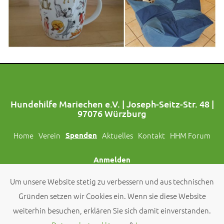
Hundehilfe Mariechen e.V. | Joseph-Seitz-Str. 48 |
97076 Würzburg
Home
Verein
Spenden
Aktuelles
Kontakt
HHM Forum
Anmelden
Um unsere Website stetig zu verbessern und aus technischen
Folgt uns auch auf Social Media!
Gründen setzen wir Cookies ein. Wenn sie diese Website
weiterhin besuchen, erklären Sie sich damit einverstanden.
© 2026 by
Hundehilfe Mariechen e.V.